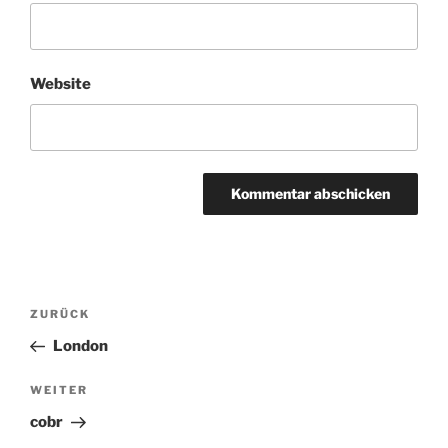
Website
Beitragsnavigation
Vorheriger
ZURÜCK
Beitrag
London
Nächster
WEITER
Beitrag
cobr