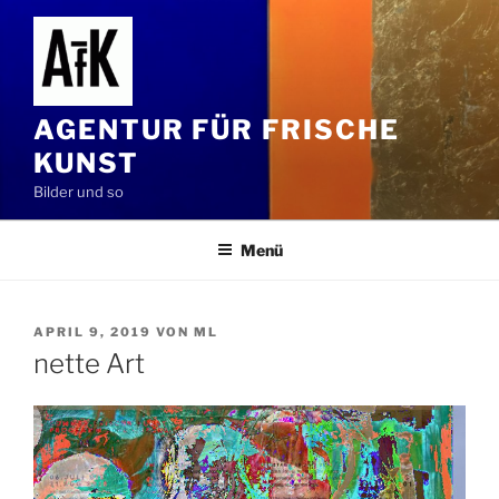
Zum
Inhalt
springen
AGENTUR FÜR FRISCHE
KUNST
Bilder und so
Menü
VERÖFFENTLICHT
APRIL 9, 2019
VON
ML
AM
nette Art