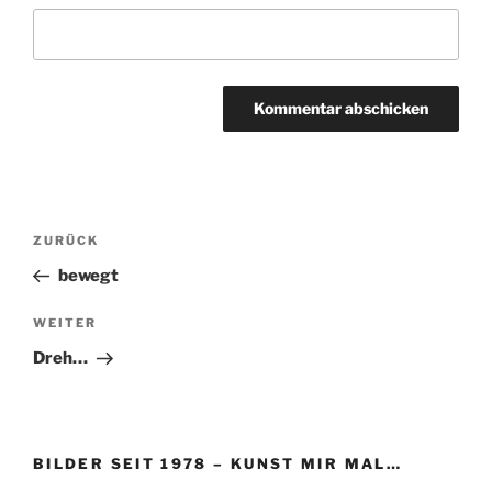
Beitragsnavigation
Vorheriger
ZURÜCK
Beitrag
bewegt
Nächster
WEITER
Beitrag
Dreh…
BILDER SEIT 1978 – KUNST MIR MAL…