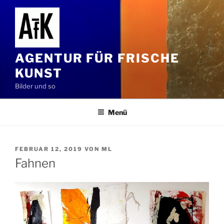
Zum
Inhalt
springen
AGENTUR FÜR FRISCHE
KUNST
Bilder und so
Menü
VERÖFFENTLICHT
FEBRUAR 12, 2019
VON
ML
AM
Fahnen