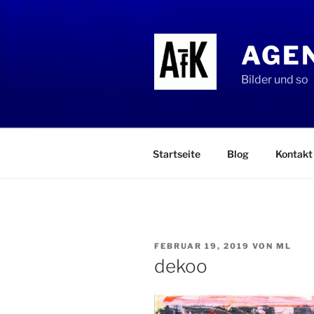
Zum
Inhalt
springen
AGEN
Bilder und so
Startseite
Blog
Kontakt
VERÖFFENTLICHT
FEBRUAR 19, 2019
VON
ML
AM
dekoo