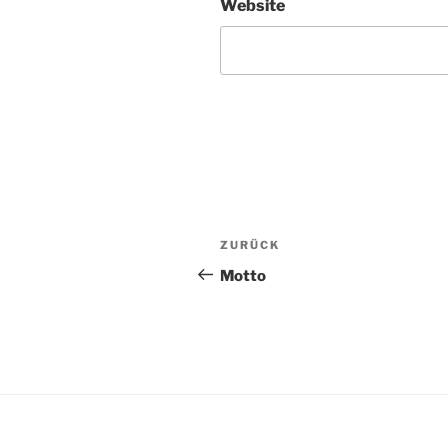
Website
Beitragsnavigation
Vorheriger
ZURÜCK
Beitrag
Motto