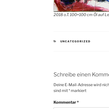
2018 o.T. 100×100 cm Öl auf L
KATEGORIEN
UNCATEGORIZED
Schreibe einen Komm
Deine E-Mail-Adresse wird nicht
sind mit
*
markiert
Kommentar
*